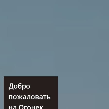
Добро
пожаловать
на Огонек